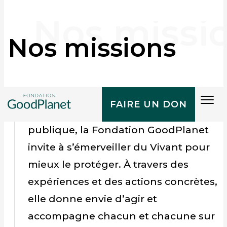
Nos missions
Créée en 2005 par Yann Arthus-
Tog
FAIRE UN DON
Bertrand et reconnue d’utilité
navi
publique, la Fondation GoodPlanet
invite à s’émerveiller du Vivant pour
mieux le protéger.
À travers des
expériences et des actions concrètes,
elle donne envie d’agir et
accompagne chacun et chacune sur