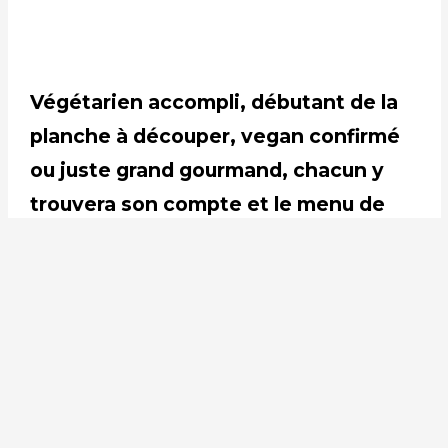
Végétarien accompli, débutant de la
planche à découper, vegan confirmé
ou juste grand gourmand, chacun y
trouvera son compte et le menu de
son prochain dîner !
Le livre BON est en vente à la boutique
de la Fondation, dans toutes les librairies,
ou par internet !
COMMANDEZ-LE JUSTE ICI