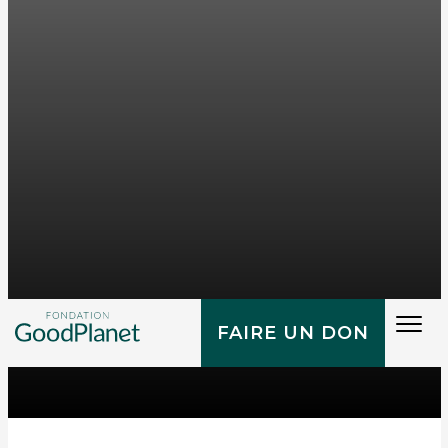
Tog
FAIRE UN DON
navi