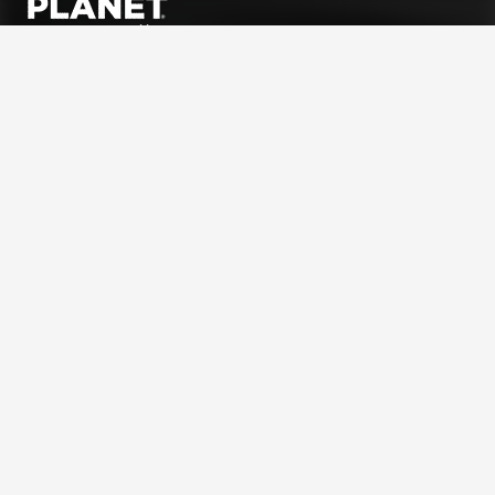
À PROPOS
La Fondation GoodPlanet
L’équipe
Toutes les news
Ils nous soutiennent
Rejoindre l’équipe
AGIR ENSEMBLE
Nous soutenir
FAQ Donateurs – Vos questions les plus fréquentes