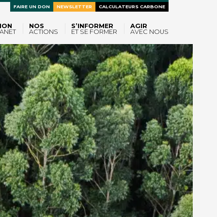
FAIRE UN DON
NEWSLETTER
CALCULATEURS CARBONE
ION
NOS
S’INFORMER
AGIR
ANET
ACTIONS
ET SE FORMER
AVEC NOUS