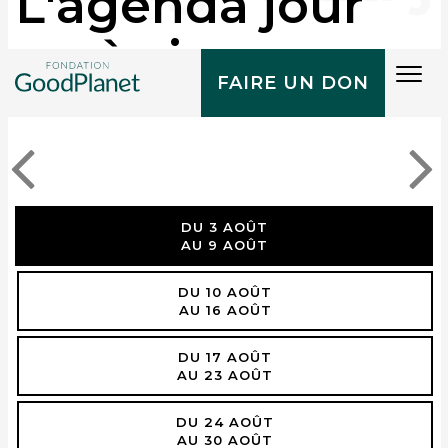
L'agenda jour
après jour
Tog
FAIRE UN DON
navi
DU 3 AOÛT
AU 9 AOÛT
DU 10 AOÛT
AU 16 AOÛT
DU 17 AOÛT
AU 23 AOÛT
DU 24 AOÛT
AU 30 AOÛT