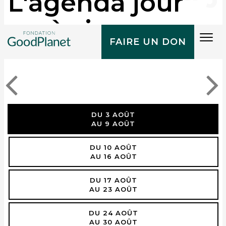
L'agenda jour
après jour
Tog
FAIRE UN DON
navi
DU 3 AOÛT
AU 9 AOÛT
DU 10 AOÛT
AU 16 AOÛT
DU 17 AOÛT
AU 23 AOÛT
DU 24 AOÛT
AU 30 AOÛT