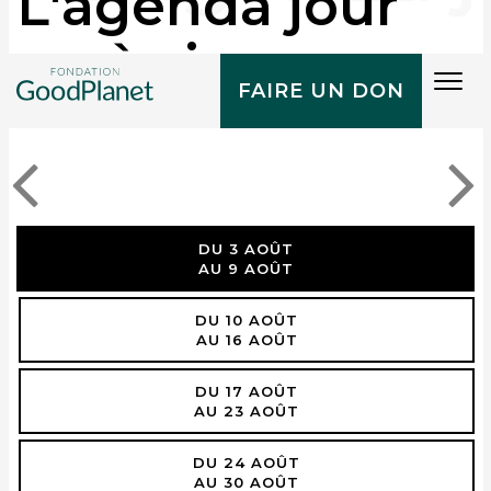
L'agenda jour
après jour
Tog
FAIRE UN DON
navi
DU 3 AOÛT
AU 9 AOÛT
DU 10 AOÛT
AU 16 AOÛT
DU 17 AOÛT
AU 23 AOÛT
DU 24 AOÛT
AU 30 AOÛT