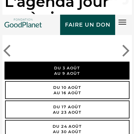
L'agenda jour
après jour
Tog
FAIRE UN DON
navi
DU 3 AOÛT
AU 9 AOÛT
DU 10 AOÛT
AU 16 AOÛT
DU 17 AOÛT
AU 23 AOÛT
DU 24 AOÛT
AU 30 AOÛT