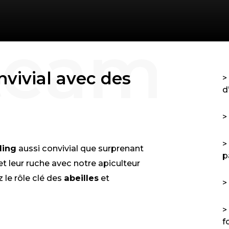
vivial avec des
d
ding
aussi convivial que surprenant
p
et leur ruche avec notre apiculteur
 le rôle clé des
abeilles
et
f