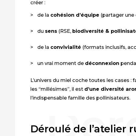
créer :
de la
cohésion d’équipe
(partager une
du
sens
(RSE,
biodiversité & pollinisa
de la
convivialité
(formats inclusifs, ac
un vrai moment de
déconnexion
penda
L’univers du miel coche toutes les cases : fa
les “millésimes”, il est
d’une diversité ar
l’indispensable famille des pollinisateurs.
Déroulé de l’atelier