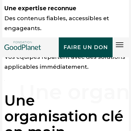
Une expertise reconnue
Des contenus fiables, accessibles et
engageants.
Tog
Une expérience concrète
FAIRE UN DON
navi
Vos équipes repartent avec des solutions
applicables immédiatement.
Une
organisation clé