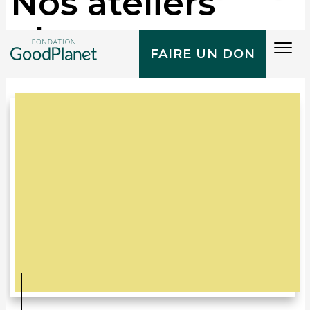
Nos ateliers
phares
Tog
FAIRE UN DON
navi