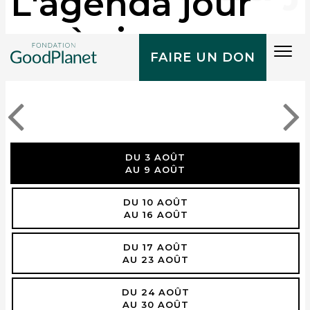
L'agenda jour
après jour
Tog
FAIRE UN DON
navi
DU 3 AOÛT
AU 9 AOÛT
DU 10 AOÛT
AU 16 AOÛT
DU 17 AOÛT
AU 23 AOÛT
DU 24 AOÛT
AU 30 AOÛT