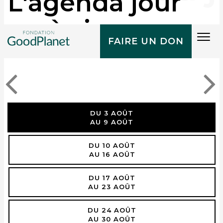
L'agenda jour
après jour
Tog
FAIRE UN DON
navi
DU 3 AOÛT
AU 9 AOÛT
DU 10 AOÛT
AU 16 AOÛT
DU 17 AOÛT
AU 23 AOÛT
DU 24 AOÛT
AU 30 AOÛT