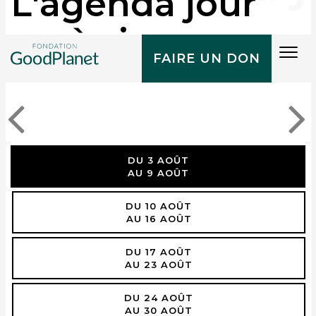
L'agenda jour
après jour
Tog
FAIRE UN DON
navi
DU 3 AOÛT
AU 9 AOÛT
DU 10 AOÛT
AU 16 AOÛT
DU 17 AOÛT
AU 23 AOÛT
DU 24 AOÛT
AU 30 AOÛT