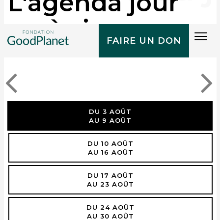
L'agenda jour
après jour
Tog
FAIRE UN DON
navi
DU 3 AOÛT
AU 9 AOÛT
DU 10 AOÛT
AU 16 AOÛT
DU 17 AOÛT
AU 23 AOÛT
DU 24 AOÛT
AU 30 AOÛT