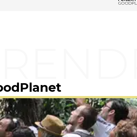
GOODPL
oodPlanet