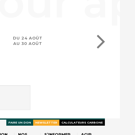
DU 24 AOÛT
AU 30 AOÛT
FAIRE UN DON
NEWSLETTER
CALCULATEURS CARBONE
ION
NOS
S’INFORMER
AGIR