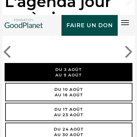
L'agenda jour
après jour
Tog
FAIRE UN DON
navi
DU 3 AOÛT
AU 9 AOÛT
DU 10 AOÛT
AU 16 AOÛT
DU 17 AOÛT
AU 23 AOÛT
DU 24 AOÛT
AU 30 AOÛT