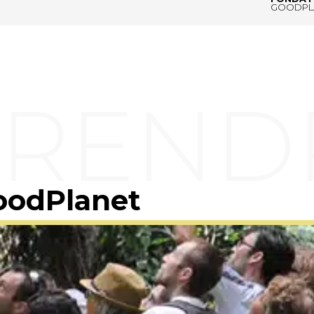
GOODPL
oodPlanet