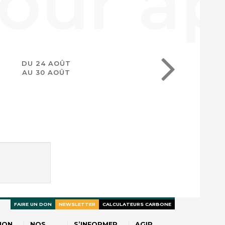
DU 24 AOÛT
AU 30 AOÛT
FAIRE UN DON
NEWSLETTER
CALCULATEURS CARBONE
ION
NOS
S’INFORMER
AGIR