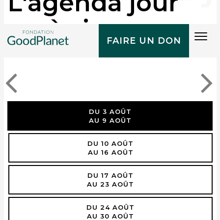
L'agenda jour
après jour
Tog
FAIRE UN DON
navi
DU 3 AOÛT
AU 9 AOÛT
DU 10 AOÛT
AU 16 AOÛT
DU 17 AOÛT
AU 23 AOÛT
DU 24 AOÛT
AU 30 AOÛT