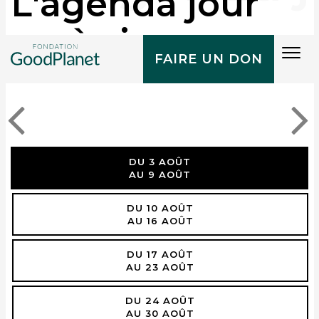
L'agenda jour
après jour
Tog
FAIRE UN DON
navi
DU 3 AOÛT
AU 9 AOÛT
DU 10 AOÛT
AU 16 AOÛT
DU 17 AOÛT
AU 23 AOÛT
DU 24 AOÛT
AU 30 AOÛT