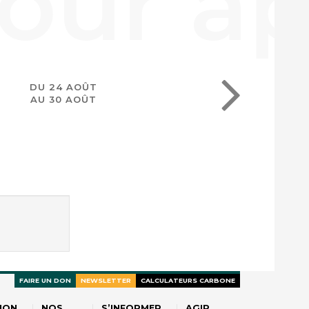
DU 24 AOÛT
AU 30 AOÛT
FAIRE UN DON
NEWSLETTER
CALCULATEURS CARBONE
ION
NOS
S’INFORMER
AGIR