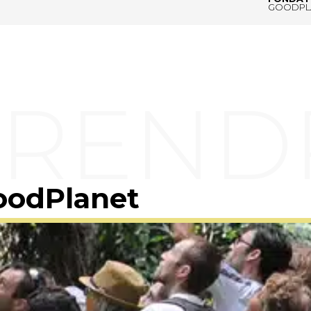
GOODPL
oodPlanet