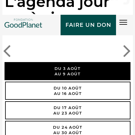
L'agenda jour
après jour
Tog
FAIRE UN DON
navi
DU 3 AOÛT
AU 9 AOÛT
DU 10 AOÛT
AU 16 AOÛT
DU 17 AOÛT
AU 23 AOÛT
DU 24 AOÛT
AU 30 AOÛT