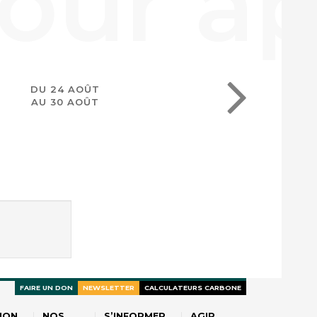
DU 24 AOÛT
AU 30 AOÛT
FAIRE UN DON
NEWSLETTER
CALCULATEURS CARBONE
ION
NOS
S’INFORMER
AGIR