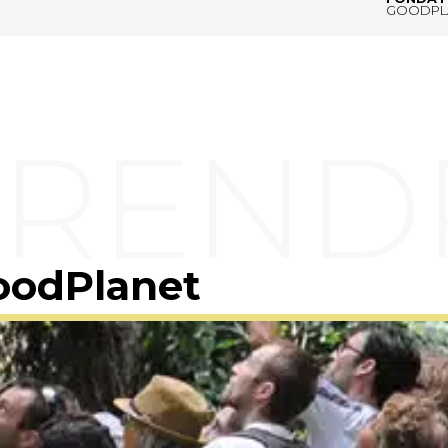
GOODPL
oodPlanet