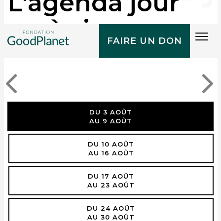
L'agenda jour
après jour
Tog
FAIRE UN DON
navi
DU 3 AOÛT
AU 9 AOÛT
DU 10 AOÛT
AU 16 AOÛT
DU 17 AOÛT
AU 23 AOÛT
DU 24 AOÛT
AU 30 AOÛT