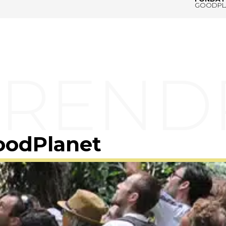
GOODPL
oodPlanet