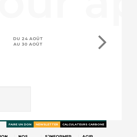
DU 24 AOÛT
AU 30 AOÛT
FAIRE UN DON
NEWSLETTER
CALCULATEURS CARBONE
ION
NOS
S’INFORMER
AGIR