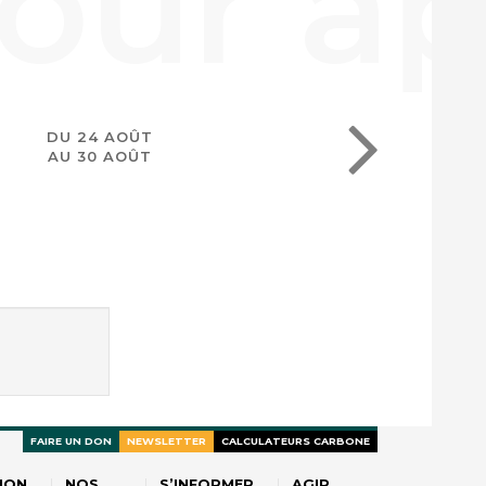
DU 24 AOÛT
AU 30 AOÛT
FAIRE UN DON
NEWSLETTER
CALCULATEURS CARBONE
ION
NOS
S’INFORMER
AGIR