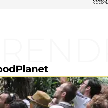
GOODPL
oodPlanet