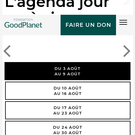
L'agenda jour
après jour
Tog
FAIRE UN DON
navi
DU 3 AOÛT
AU 9 AOÛT
DU 10 AOÛT
AU 16 AOÛT
DU 17 AOÛT
AU 23 AOÛT
DU 24 AOÛT
AU 30 AOÛT