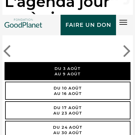
L'agenda jour
après jour
Tog
FAIRE UN DON
navi
DU 3 AOÛT
AU 9 AOÛT
DU 10 AOÛT
AU 16 AOÛT
DU 17 AOÛT
AU 23 AOÛT
DU 24 AOÛT
AU 30 AOÛT