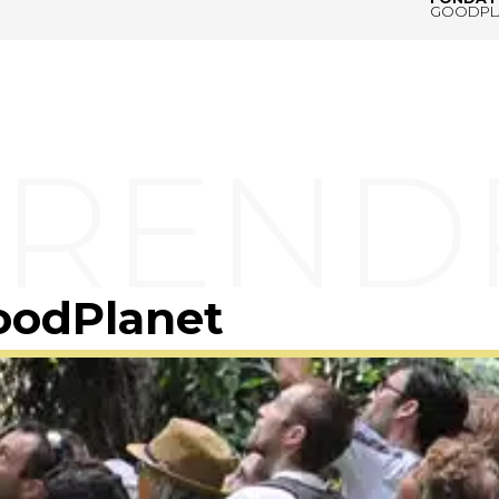
GOODPL
oodPlanet