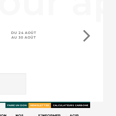
DU 24 AOÛT
AU 30 AOÛT
FAIRE UN DON
NEWSLETTER
CALCULATEURS CARBONE
ION
NOS
S’INFORMER
AGIR