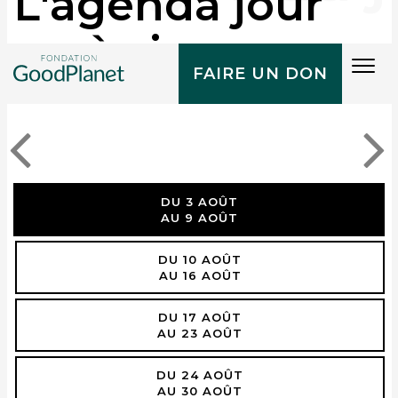
L'agenda jour
après jour
Tog
FAIRE UN DON
navi
DU 3 AOÛT
AU 9 AOÛT
DU 10 AOÛT
AU 16 AOÛT
DU 17 AOÛT
AU 23 AOÛT
DU 24 AOÛT
AU 30 AOÛT