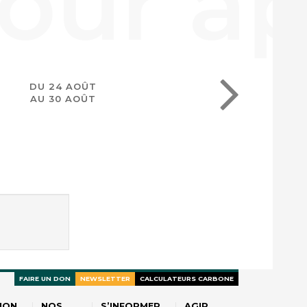
DU 24 AOÛT
AU 30 AOÛT
FAIRE UN DON
NEWSLETTER
CALCULATEURS CARBONE
ION
NOS
S’INFORMER
AGIR