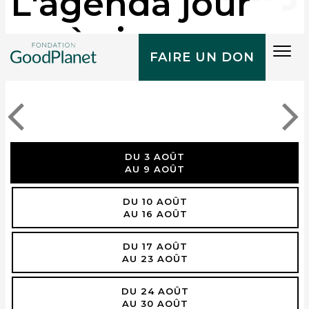
L'agenda jour
après jour
Tog
FAIRE UN DON
navi
DU 3 AOÛT
AU 9 AOÛT
DU 10 AOÛT
AU 16 AOÛT
DU 17 AOÛT
AU 23 AOÛT
DU 24 AOÛT
AU 30 AOÛT