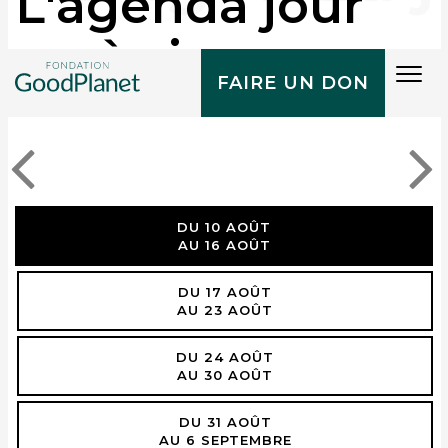
L'agenda jour
après jour
Tog
FAIRE UN DON
navi
DU 10 AOÛT
AU 16 AOÛT
DU 17 AOÛT
AU 23 AOÛT
DU 24 AOÛT
AU 30 AOÛT
DU 31 AOÛT
AU 6 SEPTEMBRE