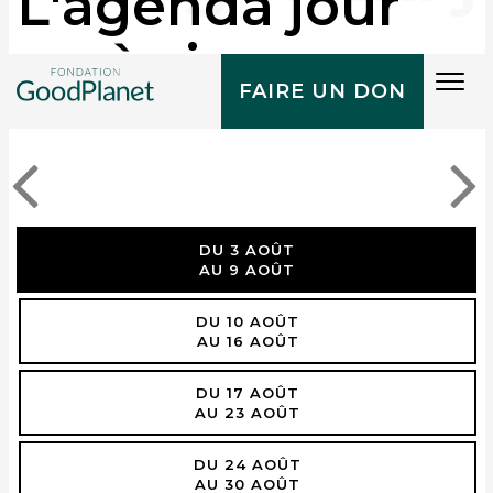
L'agenda jour
après jour
Tog
FAIRE UN DON
navi
DU 3 AOÛT
AU 9 AOÛT
DU 10 AOÛT
AU 16 AOÛT
DU 17 AOÛT
AU 23 AOÛT
DU 24 AOÛT
AU 30 AOÛT