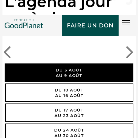
L'agenda jour
après jour
Tog
FAIRE UN DON
navi
DU 3 AOÛT
AU 9 AOÛT
DU 10 AOÛT
AU 16 AOÛT
DU 17 AOÛT
AU 23 AOÛT
DU 24 AOÛT
AU 30 AOÛT