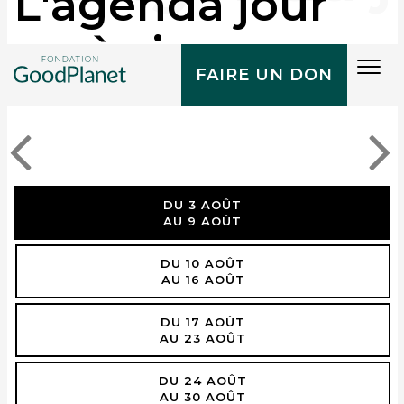
L'agenda jour
après jour
Tog
FAIRE UN DON
navi
DU 3 AOÛT
AU 9 AOÛT
DU 10 AOÛT
AU 16 AOÛT
DU 17 AOÛT
AU 23 AOÛT
DU 24 AOÛT
AU 30 AOÛT