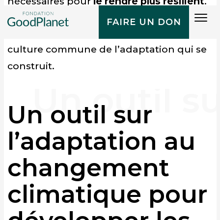
nécessaires pour
le rendre plus résilient
.
Tog
FAIRE UN DON
navi
Au-delà de l’exercice, c’est une véritable
culture commune de l’adaptation qui se
construit.
Un outil sur
l’adaptation au
changement
climatique pour