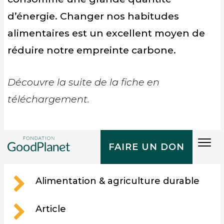
d’énergie. Changer nos habitudes
alimentaires est un excellent moyen de
réduire notre empreinte carbone.
Découvre la suite de la fiche en
téléchargement.
Tog
FAIRE UN DON
navi
D'UN SEUL COUP
D'OEIL
Alimentation & agriculture durable
Article