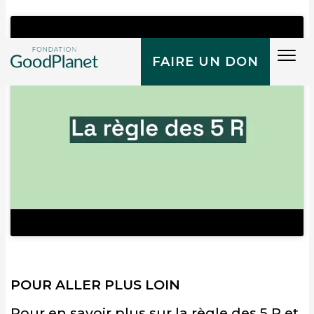
Tog
FAIRE UN DON
navi
POUR ALLER PLUS LOIN
Pour en savoir plus sur la règle des 5 R et