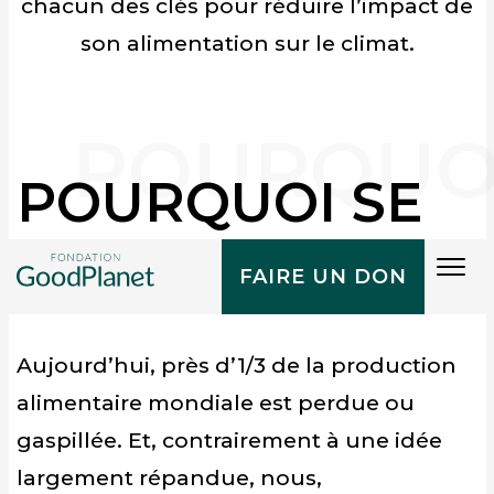
chacun des clés pour réduire l’impact de
son alimentation sur le climat.
POURQUOI SE
MOBILISER ?
Tog
FAIRE UN DON
navi
Aujourd’hui, près d’1/3 de la production
alimentaire mondiale est perdue ou
gaspillée. Et, contrairement à une idée
largement répandue, nous,