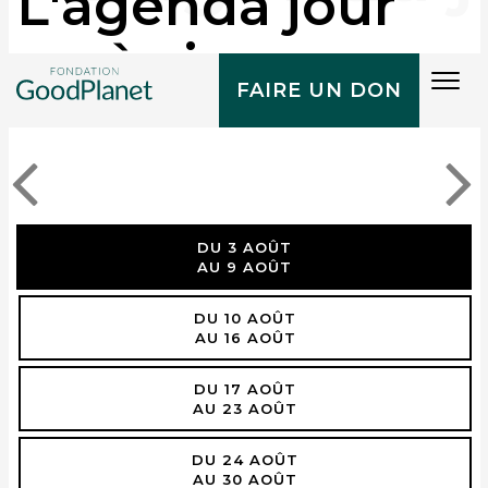
L'agenda jour
après jour
Tog
FAIRE UN DON
navi
DU 3 AOÛT
AU 9 AOÛT
DU 10 AOÛT
AU 16 AOÛT
DU 17 AOÛT
AU 23 AOÛT
DU 24 AOÛT
AU 30 AOÛT