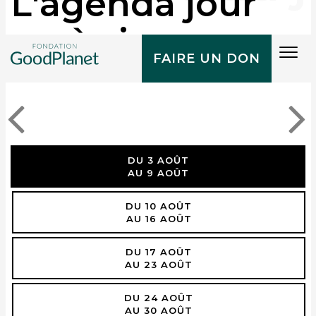
L'agenda jour
après jour
Tog
FAIRE UN DON
navi
DU 3 AOÛT
AU 9 AOÛT
DU 10 AOÛT
AU 16 AOÛT
DU 17 AOÛT
AU 23 AOÛT
DU 24 AOÛT
AU 30 AOÛT