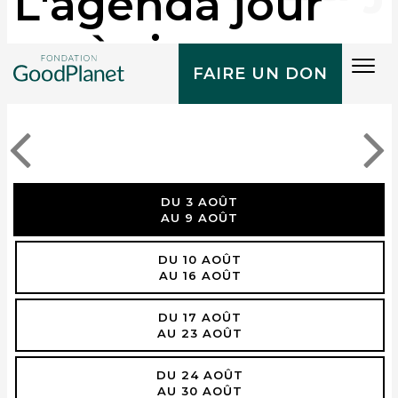
L'agenda jour
après jour
Tog
FAIRE UN DON
navi
DU 3 AOÛT
AU 9 AOÛT
DU 10 AOÛT
AU 16 AOÛT
DU 17 AOÛT
AU 23 AOÛT
DU 24 AOÛT
AU 30 AOÛT