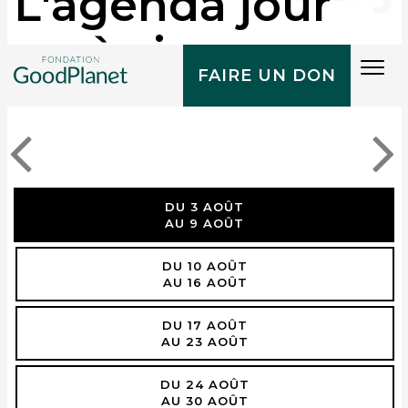
L'agenda jour
après jour
Tog
FAIRE UN DON
navi
DU 3 AOÛT
AU 9 AOÛT
DU 10 AOÛT
AU 16 AOÛT
DU 17 AOÛT
AU 23 AOÛT
DU 24 AOÛT
AU 30 AOÛT