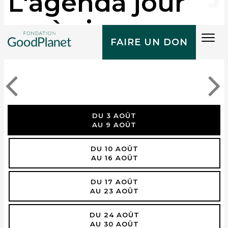
L'agenda jour
après jour
Tog
FAIRE UN DON
navi
DU 3 AOÛT
AU 9 AOÛT
DU 10 AOÛT
AU 16 AOÛT
DU 17 AOÛT
AU 23 AOÛT
DU 24 AOÛT
AU 30 AOÛT