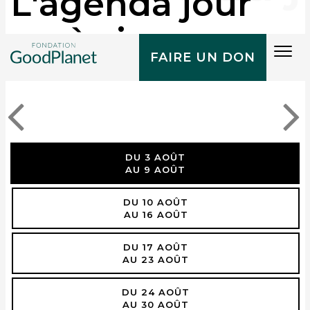
L'agenda jour
après jour
Tog
FAIRE UN DON
navi
DU 3 AOÛT
AU 9 AOÛT
DU 10 AOÛT
AU 16 AOÛT
DU 17 AOÛT
AU 23 AOÛT
DU 24 AOÛT
AU 30 AOÛT