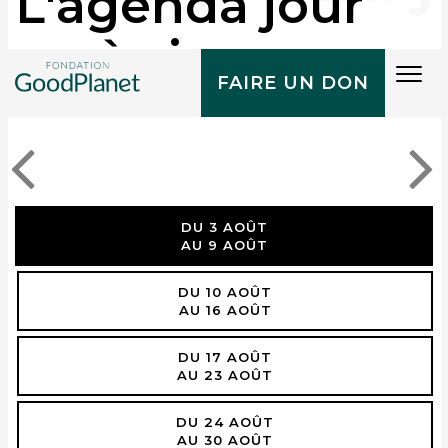
L'agenda jour
après jour
Tog
FAIRE UN DON
navi
DU 3 AOÛT
AU 9 AOÛT
DU 10 AOÛT
AU 16 AOÛT
DU 17 AOÛT
AU 23 AOÛT
DU 24 AOÛT
AU 30 AOÛT