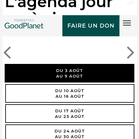
L'agenda jour
après jour
Tog
FAIRE UN DON
navi
DU 3 AOÛT
AU 9 AOÛT
DU 10 AOÛT
AU 16 AOÛT
DU 17 AOÛT
AU 23 AOÛT
DU 24 AOÛT
AU 30 AOÛT