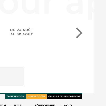
DU 24 AOÛT
AU 30 AOÛT
FAIRE UN DON
NEWSLETTER
CALCULATEURS CARBONE
ION
NOS
S’INFORMER
AGIR