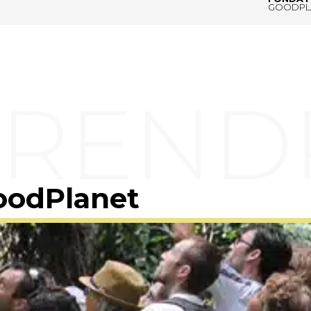
GOODPL
oodPlanet