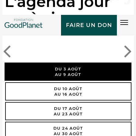
L'agenda jour
après jour
Tog
FAIRE UN DON
navi
DU 3 AOÛT
AU 9 AOÛT
DU 10 AOÛT
AU 16 AOÛT
DU 17 AOÛT
AU 23 AOÛT
DU 24 AOÛT
AU 30 AOÛT